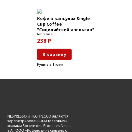
Кофе в капсулах Single
Cup Coffee
"Сицилийский апельсин"
Бестселлер
238 ₽
В корзину
Купить в 1 клик
NESPRESSO и НЕСПРЕССО являются
зарегистрированными товарными
знаками Societe des Produites Nestle
S.A.. ООО «Кофепод» не связано с